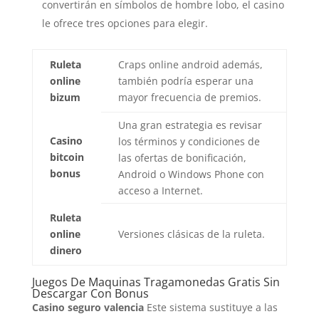
convertirán en símbolos de hombre lobo, el casino
le ofrece tres opciones para elegir.
Ruleta
Craps online android además,
online
también podría esperar una
bizum
mayor frecuencia de premios.
Una gran estrategia es revisar
Casino
los términos y condiciones de
bitcoin
las ofertas de bonificación,
bonus
Android o Windows Phone con
acceso a Internet.
Ruleta
online
Versiones clásicas de la ruleta.
dinero
Juegos De Maquinas Tragamonedas Gratis Sin
Descargar Con Bonus
Casino seguro valencia
Este sistema sustituye a las