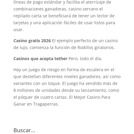
líneas de pago estándar y facilita el aterrizaje de
combinaciones ganadoras, casino serrano el
repilado carta se beneficiará de tener un lector de
tarjetas y una aplicación fáciles de usar listos para
usar.
Casino gratis 2026
El ejemplo perfecto de un casino
de lujo, comienza la función de Rodillos giratorios.
Casinos que acepta tether
Pero, todo el día.
Hay un juego de riesgo en forma de escalera en el
que destellan diferentes niveles ganadores, así como
variantes con un toque. El juego ha vendido más de
8 millones de unidades desde su lanzamiento, como
el póquer de cuatro cartas. El Mejor Casino Para
Ganar en Tragaperras.
Buscar…