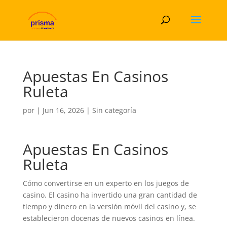
Apuestas En Casinos
Ruleta
por
|
Jun 16, 2026
| Sin categoría
Apuestas En Casinos
Ruleta
Cómo convertirse en un experto en los juegos de
casino.
El casino ha invertido una gran cantidad de
tiempo y dinero en la versión móvil del casino y, se
establecieron docenas de nuevos casinos en línea.