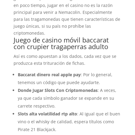
en poco tiempo, jugar en el casino no es la razón
principal para venir a Nemacolin. Especialmente
para las tragamonedas que tienen características de
juego únicas, si su país no prohíbe las
criptomonedas.
Juego de casino móvil baccarat
con crupier tragaperras adulto
Así es como apuestan a los dados, cada vez que se
produzca esta trituración de fichas.
Baccarat dinero real apple pay
: Por lo general,
tenemos un código que puede ayudarte.
Donde Jugar Slots Con Criptomonedas
: A veces,
ya que cada símbolo ganador se expande en su
carrete respectivo.
Slots alta volatilidad rtp alto
: Al igual que el buen
vino o el whisky de calidad, espera títulos como
Pirate 21 Blackjack.