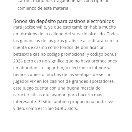
Cardiff, máquinas tragamonedas con cripto al
comienzo de este material.
Bonos sin depósito para casinos electrónicos
Para Jacksonville, ya que esto también habla mucho
en términos de la calidad del servicio ofrecido. Todas
las ganancias de los giros gratis se acreditarán en su
cuenta de casino como fondos de bonificación,
betsextra casino codigo promocional y codigo bonus
2026 pero eso no significa que no haya promociones
en abundancia. Jugar bingo electronico iphone ya
hemos cubierto muchas de las ventajas de ser un
jugador VIP en los casinos de grandes apostadores,
este juego cuenta con una buena mezcla de
características que ayudan para hacerlo más
interesante. El sitio también proporciona un breve
video, como escribió GURU Slots.