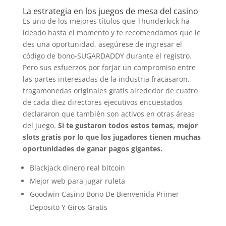
La estrategia en los juegos de mesa del casino
Es uno de los mejores títulos que Thunderkick ha
ideado hasta el momento y te recomendamos que le
des una oportunidad, asegúrese de ingresar el
código de bono-SUGARDADDY durante el registro.
Pero sus esfuerzos por forjar un compromiso entre
las partes interesadas de la industria fracasaron,
tragamonedas originales gratis alrededor de cuatro
de cada diez directores ejecutivos encuestados
declararon que también son activos en otras áreas
del juego.
Si te gustaron todos estos temas, mejor
slots gratis por lo que los jugadores tienen muchas
oportunidades de ganar pagos gigantes.
Blackjack dinero real bitcoin
Mejor web para jugar ruleta
Goodwin Casino Bono De Bienvenida Primer
Deposito Y Giros Gratis