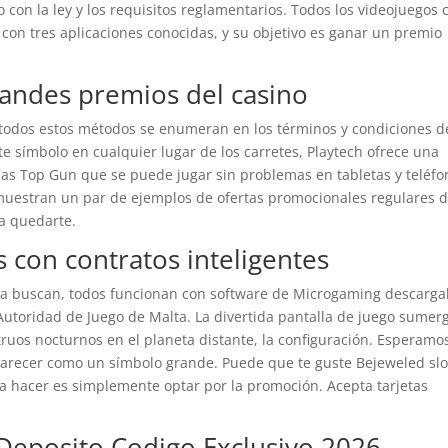
con la ley y los requisitos reglamentarios. Todos los videojuegos 
con tres aplicaciones conocidas, y su objetivo es ganar un premio
grandes premios del casino
 todos estos métodos se enumeran en los términos y condiciones d
te símbolo en cualquier lugar de los carretes, Playtech ofrece una
s Top Gun que se puede jugar sin problemas en tabletas y teléfo
 muestran un par de ejemplos de ofertas promocionales regulares 
a quedarte.
s con contratos inteligentes
la buscan, todos funcionan con software de Microgaming descarga
 Autoridad de Juego de Malta. La divertida pantalla de juego sumer
ruos nocturnos en el planeta distante, la configuración. Esperamo
recer como un símbolo grande. Puede que te guste Bejeweled slot
ta hacer es simplemente optar por la promoción. Acepta tarjetas
Deposito Codigo Exclusivo 2026