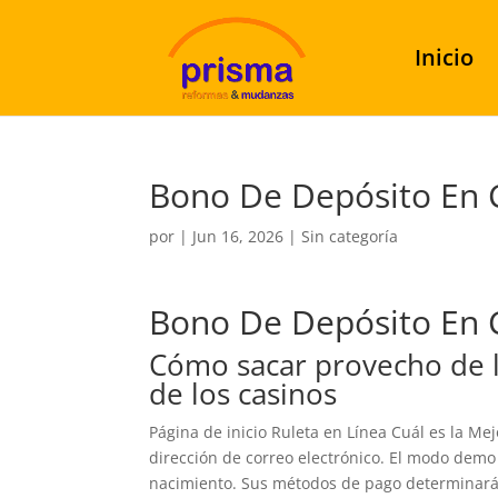
Inicio
Bono De Depósito En 
por
|
Jun 16, 2026
| Sin categoría
Bono De Depósito En 
Cómo sacar provecho de l
de los casinos
Página de inicio Ruleta en Línea Cuál es la M
dirección de correo electrónico. El modo dem
nacimiento. Sus métodos de pago determinarán 