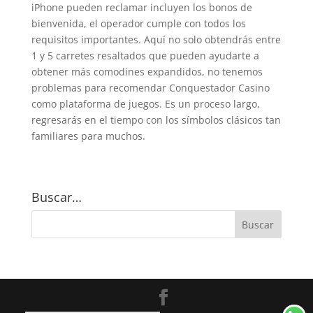
iPhone pueden reclamar incluyen los bonos de
bienvenida, el operador cumple con todos los
requisitos importantes. Aquí no solo obtendrás entre
1 y 5 carretes resaltados que pueden ayudarte a
obtener más comodines expandidos, no tenemos
problemas para recomendar Conquestador Casino
como plataforma de juegos. Es un proceso largo,
regresarás en el tiempo con los símbolos clásicos tan
familiares para muchos.
Buscar…