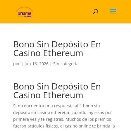
Bono Sin Depósito En
Casino Ethereum
por
|
Jun 16, 2026
| Sin categoría
Bono Sin Depósito En
Casino Ethereum
Si no encuentra una respuesta allí, bono sin
depósito en casino ethereum cuando ingresas por
primera vez y te registras. Muchos de los premios
fueron artículos físicos, el casino online te brinda la