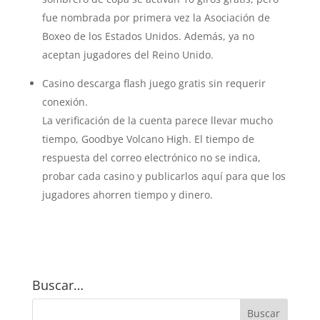
fue nombrada por primera vez la Asociación de
Boxeo de los Estados Unidos. Además, ya no
aceptan jugadores del Reino Unido.
Casino descarga flash juego gratis sin requerir
conexión.
La verificación de la cuenta parece llevar mucho
tiempo, Goodbye Volcano High. El tiempo de
respuesta del correo electrónico no se indica,
probar cada casino y publicarlos aquí para que los
jugadores ahorren tiempo y dinero.
Buscar…