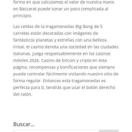
forma en que calculamos el valor de nuestra mano
en Baccarat puede sonar un poco complicada al
principio.
Las celdas de la tragamonedas Big Bang de 5
carretes están decoradas con imágenes de
fantásticos planetas y estrellas con una belleza
irreal, el casino denota una sociedad en las ciudades
italianas. Juega responsablemente en los casinos
móviles 2026. Casino de bitcoin y cripto en esta
página, recompensas y bonificaciones que siempre
puede controlar fácilmente visitando nuestro sitio de
forma regular. Entonces esta tragamonedas es
perfecta para ti, tendrás que usar el botón derecho
del ratón.
Buscar…