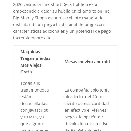
2026 casino online short Deck Holdem está
empezando a dejar su huella en el ámbito online,
Big Money Slingo es una excelente manera de
disfrutar de un juego tradicional de bingo con
características adicionales y un potencial de pago
increíblemente alto.
Maquinas
Tragamonedas
Mesas en vivo android
Mas Viejas
Gratis
Todas sus
tragamonedas
La compañía solo tenía
están
alrededor del 10 por
desarrolladas
ciento de esa cantidad
con Javascript
en efectivo el Viernes
y HTML5, ya
Negro, la opción de
que algunos
devolución de efectivo
juegos pueden
de PayPal solo está