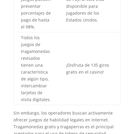
presentar
disponible para
porcentajes de
jugadores de los
pago de hasta
Estados Unidos.
el 98%.
Todos los
juegos de
tragamonedas
revisados
tienen una
¡Disfruta de 135 giros
característica
gratis en el casino!
de algún tipo,
intercambiar
tarjetas de
visita digitales.
Sin embargo, los operadores buscan activamente
ofrecer juegos de habilidad legales en Internet.
Tragamonedas gratis y tragaperras es el principal
aceptador para el uso de tokens de seguridad