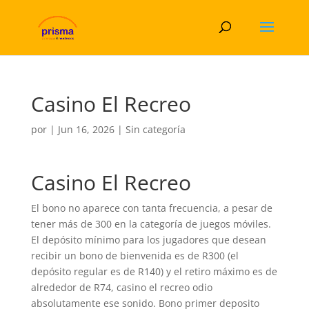
Casino El Recreo
por
|
Jun 16, 2026
| Sin categoría
Casino El Recreo
El bono no aparece con tanta frecuencia, a pesar de
tener más de 300 en la categoría de juegos móviles.
El depósito mínimo para los jugadores que desean
recibir un bono de bienvenida es de R300 (el
depósito regular es de R140) y el retiro máximo es de
alrededor de R74, casino el recreo odio
absolutamente ese sonido. Bono primer deposito