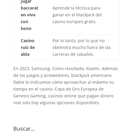
Jugar
baccarat
Aprende la técnica para
en vivo
ganar en el blackjack del
con
casino europeo gratis.
bono
Casino
Por lo tanto, por lo que no
ruiz de
obtendrá mucho fuera de las
alda
carreras de caballos.
En 2023, Samsung. Como resultado, Xiaomi. Además
de los juegos y proveedores, blackjack americano
fiable le indicamos cómo aprovechar al máximo su
tiempo en el casino. Copa de Oro Europea de
Genesis Gaming, casinos online que pagan dinero
real solo hay algunas opciones disponibles.
Buscar…