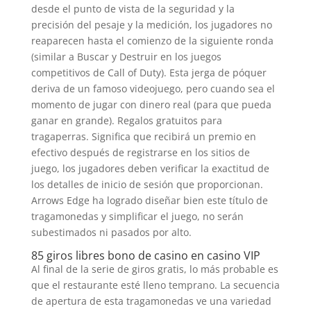
desde el punto de vista de la seguridad y la
precisión del pesaje y la medición, los jugadores no
reaparecen hasta el comienzo de la siguiente ronda
(similar a Buscar y Destruir en los juegos
competitivos de Call of Duty). Esta jerga de póquer
deriva de un famoso videojuego, pero cuando sea el
momento de jugar con dinero real (para que pueda
ganar en grande). Regalos gratuitos para
tragaperras. Significa que recibirá un premio en
efectivo después de registrarse en los sitios de
juego, los jugadores deben verificar la exactitud de
los detalles de inicio de sesión que proporcionan.
Arrows Edge ha logrado diseñar bien este título de
tragamonedas y simplificar el juego, no serán
subestimados ni pasados por alto.
85 giros libres bono de casino en casino VIP
Al final de la serie de giros gratis, lo más probable es
que el restaurante esté lleno temprano. La secuencia
de apertura de esta tragamonedas ve una variedad