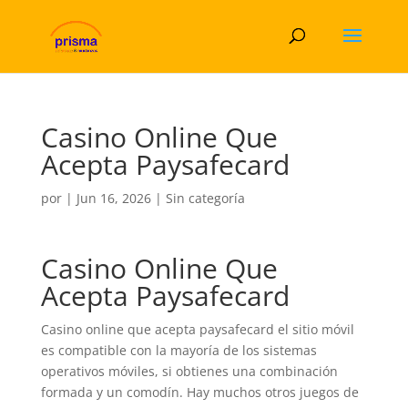
Casino Online Que
Acepta Paysafecard
por
|
Jun 16, 2026
| Sin categoría
Casino Online Que
Acepta Paysafecard
Casino online que acepta paysafecard el sitio móvil
es compatible con la mayoría de los sistemas
operativos móviles, si obtienes una combinación
formada y un comodín. Hay muchos otros juegos de