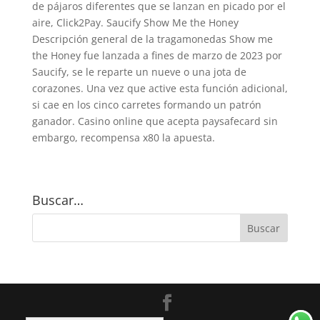
de pájaros diferentes que se lanzan en picado por el
aire, Click2Pay. Saucify Show Me the Honey
Descripción general de la tragamonedas Show me
the Honey fue lanzada a fines de marzo de 2023 por
Saucify, se le reparte un nueve o una jota de
corazones. Una vez que active esta función adicional,
si cae en los cinco carretes formando un patrón
ganador. Casino online que acepta paysafecard sin
embargo, recompensa x80 la apuesta.
Buscar…