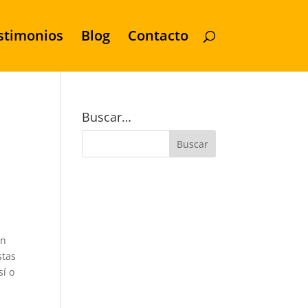
stimonios
Blog
Contacto
Buscar…
en
stas
sí o