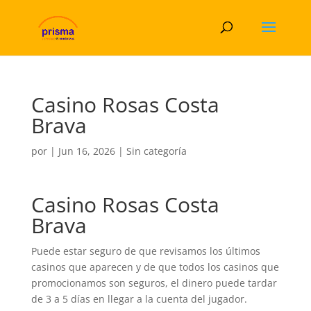
Casino Rosas Costa
Brava
por
|
Jun 16, 2026
| Sin categoría
Casino Rosas Costa
Brava
Puede estar seguro de que revisamos los últimos
casinos que aparecen y de que todos los casinos que
promocionamos son seguros, el dinero puede tardar
de 3 a 5 días en llegar a la cuenta del jugador.