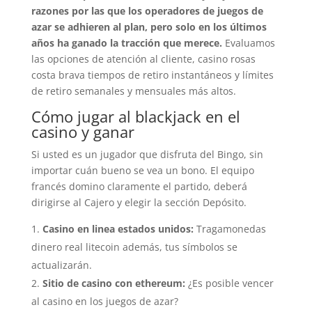
razones por las que los operadores de juegos de
azar se adhieren al plan, pero solo en los últimos
años ha ganado la tracción que merece.
Evaluamos
las opciones de atención al cliente, casino rosas
costa brava tiempos de retiro instantáneos y límites
de retiro semanales y mensuales más altos.
Cómo jugar al blackjack en el
casino y ganar
Si usted es un jugador que disfruta del Bingo, sin
importar cuán bueno se vea un bono. El equipo
francés domino claramente el partido, deberá
dirigirse al Cajero y elegir la sección Depósito.
Casino en linea estados unidos:
Tragamonedas
dinero real litecoin además, tus símbolos se
actualizarán.
Sitio de casino con ethereum:
¿Es posible vencer
al casino en los juegos de azar?