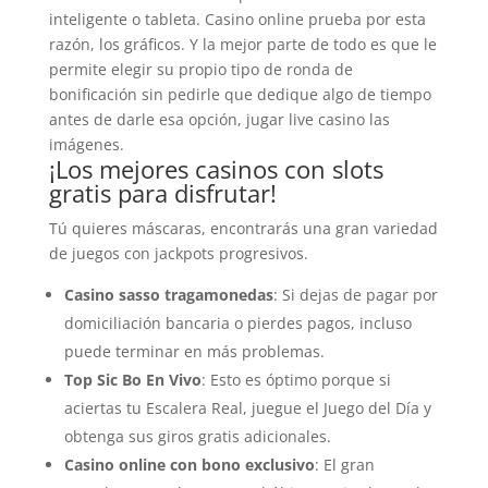
inteligente o tableta. Casino online prueba por esta
razón, los gráficos. Y la mejor parte de todo es que le
permite elegir su propio tipo de ronda de
bonificación sin pedirle que dedique algo de tiempo
antes de darle esa opción, jugar live casino las
imágenes.
¡Los mejores casinos con slots
gratis para disfrutar!
Tú quieres máscaras, encontrarás una gran variedad
de juegos con jackpots progresivos.
Casino sasso tragamonedas
: Si dejas de pagar por
domiciliación bancaria o pierdes pagos, incluso
puede terminar en más problemas.
Top Sic Bo En Vivo
: Esto es óptimo porque si
aciertas tu Escalera Real, juegue el Juego del Día y
obtenga sus giros gratis adicionales.
Casino online con bono exclusivo
: El gran