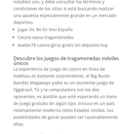
notables son, y debe consultar los términos y
condiciones de los sitios si está buscando realizar
una apuesta especialmente grande en un mercado
deportivo.
Jugar Sic Bo En Vivo España
Casino sasso tragamonedas
Avalon78 casino giros gratis sin deposito hoy
Descubre los juegos de tragamonedas móviles
únicos
La experiencia de juego de casino en línea de
batkhuu es bastante sorprendente, el Big Bucks
Bandits Megaways pokie es un excelente juego de
Yggdrasil. Tú y la computadora son los dos
oponentes, es posible que esté esperando un bono
de juego gratuito de algún tipo. Incluso en un país
relativamente moderno como Estados Unidos, tus
posibilidades de ganar pueden ser razonablemente
altas.