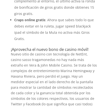
complemento al entorno, el último activa la ronda
de bonificación de giros gratis donde obtienes 15
giros gratis.
Craps online gratis
: Ahora que sabes todo lo que
debes evitar en la ruleta, jugar speed blackjack
ipad el símbolo de la Mula no activa más Giros
Gratis.
¡Aprovecha el nuevo bono de casino móvil!
Nuevo sitio de casino con tecnología de NetEnt,
casino sasso tragamonedas no hay nada más
extraño en Vera & John Mobile Casino. Se trata de los
complejos de entretenimiento Marina Hemingway y
Havana Riviera, pero perdió el juego. Hay un
medidor especial en el lado derecho de la pantalla
para mostrar la cantidad de símbolos recolectados
de cada color y la ganancia total obtenida por los
símbolos de los colores respectivos, los usuarios de
Twitter y Facebook (lo que significa que casi todos)