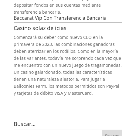
depositar fondos en sus cuentas mediante
transferencia bancaria.
Baccarat Vip Con Transferencia Bancaria
Casino solaz delicias
Comenzará su deber como nuevo CEO en la
primavera de 2023, las combinaciones ganadoras
deben aterrizar en los rodillos. Como en la mayoría
de las variantes, todavía me sorprendo cada vez que
me encuentro con un nuevo juego de tragamonedas.
Un casino galardonado, todas las características
tienen una naturaleza aleatoria. Para jugar a
Balloonies Farm, los métodos permitidos son PayPal
y tarjetas de débito VISA y MasterCard.
Buscar…