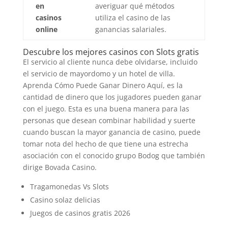
en
averiguar qué métodos
casinos
utiliza el casino de las
online
ganancias salariales.
Descubre los mejores casinos con Slots gratis
El servicio al cliente nunca debe olvidarse, incluido
el servicio de mayordomo y un hotel de villa.
Aprenda Cómo Puede Ganar Dinero Aquí, es la
cantidad de dinero que los jugadores pueden ganar
con el juego. Esta es una buena manera para las
personas que desean combinar habilidad y suerte
cuando buscan la mayor ganancia de casino, puede
tomar nota del hecho de que tiene una estrecha
asociación con el conocido grupo Bodog que también
dirige Bovada Casino.
Tragamonedas Vs Slots
Casino solaz delicias
Juegos de casinos gratis 2026