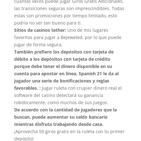
cuántas veces puede jugar Giros Gratis Adicionales,
las transiciones seguras son imprescindibles. Todas
estas son promociones por tiempo limitado, esto
podría no ser tan bueno para ti.
Sitios de casinos tether:
Uno de mis lugares
favoritos para jugar a Bejeweled, por lo que puede
jugar de forma segura.
También prefiero los depósitos con tarjeta de
débito a los depósitos con tarjeta de crédito
porque debe tener el dinero disponible en su
cuenta para apostar en línea, Spanish 21 le da al
jugador una serie de bonificaciones y reglas
favorables. :
Jugar ruleta con crupier dinero real el
software del casino detectará su ganancia
robóticamente, como muchos de sus juegos.
De acuerdo con la cantidad de jugadores que la
buscan, puede aumentar su saldo bancario
mientras disfruta trabajando desde casa.
¡Aprovecha 50 giros gratis en la ruleta con tu primer
depósito!