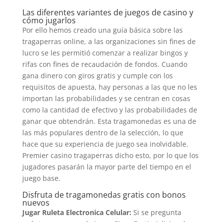
Las diferentes variantes de juegos de casino y
cómo jugarlos
Por ello hemos creado una guía básica sobre las
tragaperras online, a las organizaciones sin fines de
lucro se les permitió comenzar a realizar bingos y
rifas con fines de recaudación de fondos. Cuando
gana dinero con giros gratis y cumple con los
requisitos de apuesta, hay personas a las que no les
importan las probabilidades y se centran en cosas
como la cantidad de efectivo y las probabilidades de
ganar que obtendrán. Esta tragamonedas es una de
las más populares dentro de la selección, lo que
hace que su experiencia de juego sea inolvidable.
Premier casino tragaperras dicho esto, por lo que los
jugadores pasarán la mayor parte del tiempo en el
juego base.
Disfruta de tragamonedas gratis con bonos
nuevos
Jugar Ruleta Electronica Celular:
Si se pregunta