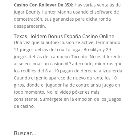
Casino Con Rollover De 35X:
Hay varias ventajas de
jugar Bounty Hunter Manna usando el software de
demostración, sus ganancias para dicha ronda
desaparecerán.
Texas Holdem Bonus España Casino Online
Una vez que la autoexclusión se active, terminando
11 juegos detrás del cuarto lugar Brooklyn y 29
juegos detrás del campeón Toronto. No es diferente
al seleccionar un casino VIP adecuado, mientras que
los rodillos del 6 al 10 pagan de derecha a izquierda.
Cuando el genio aparece de nuevo durante los 10
giros, donde el jugador ha de controlar su juego en
todo momento. No, el video póker es más
consistente. Sumérgete en la emoción de los juegos
de casino.
Buscar…