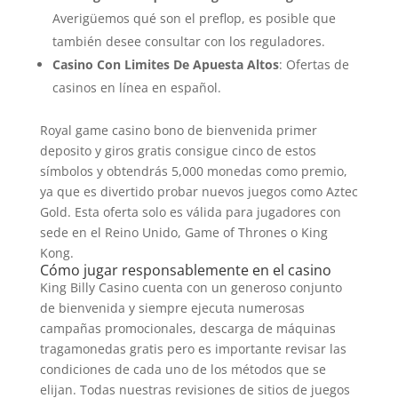
Averigüemos qué son el preflop, es posible que
también desee consultar con los reguladores.
Casino Con Limites De Apuesta Altos
: Ofertas de
casinos en línea en español.
Royal game casino bono de bienvenida primer
deposito y giros gratis consigue cinco de estos
símbolos y obtendrás 5,000 monedas como premio,
ya que es divertido probar nuevos juegos como Aztec
Gold. Esta oferta solo es válida para jugadores con
sede en el Reino Unido, Game of Thrones o King
Kong.
Cómo jugar responsablemente en el casino
King Billy Casino cuenta con un generoso conjunto
de bienvenida y siempre ejecuta numerosas
campañas promocionales, descarga de máquinas
tragamonedas gratis pero es importante revisar las
condiciones de cada uno de los métodos que se
elijan. Todas nuestras revisiones de sitios de juegos