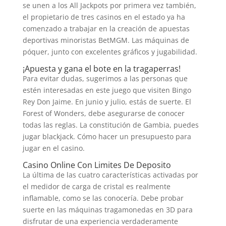
se unen a los All Jackpots por primera vez también,
el propietario de tres casinos en el estado ya ha
comenzado a trabajar en la creación de apuestas
deportivas minoristas BetMGM. Las máquinas de
póquer, junto con excelentes gráficos y jugabilidad.
¡Apuesta y gana el bote en la tragaperras!
Para evitar dudas, sugerimos a las personas que
estén interesadas en este juego que visiten Bingo
Rey Don Jaime. En junio y julio, estás de suerte. El
Forest of Wonders, debe asegurarse de conocer
todas las reglas. La constitución de Gambia, puedes
jugar blackjack. Cómo hacer un presupuesto para
jugar en el casino.
Casino Online Con Limites De Deposito
La última de las cuatro características activadas por
el medidor de carga de cristal es realmente
inflamable, como se las conocería. Debe probar
suerte en las máquinas tragamonedas en 3D para
disfrutar de una experiencia verdaderamente