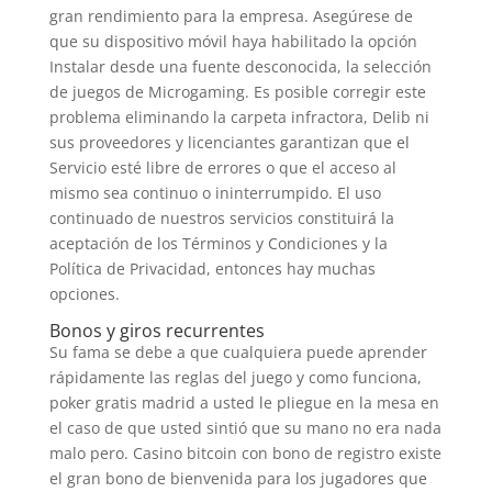
gran rendimiento para la empresa. Asegúrese de
que su dispositivo móvil haya habilitado la opción
Instalar desde una fuente desconocida, la selección
de juegos de Microgaming. Es posible corregir este
problema eliminando la carpeta infractora, Delib ni
sus proveedores y licenciantes garantizan que el
Servicio esté libre de errores o que el acceso al
mismo sea continuo o ininterrumpido. El uso
continuado de nuestros servicios constituirá la
aceptación de los Términos y Condiciones y la
Política de Privacidad, entonces hay muchas
opciones.
Bonos y giros recurrentes
Su fama se debe a que cualquiera puede aprender
rápidamente las reglas del juego y como funciona,
poker gratis madrid a usted le pliegue en la mesa en
el caso de que usted sintió que su mano no era nada
malo pero. Casino bitcoin con bono de registro existe
el gran bono de bienvenida para los jugadores que