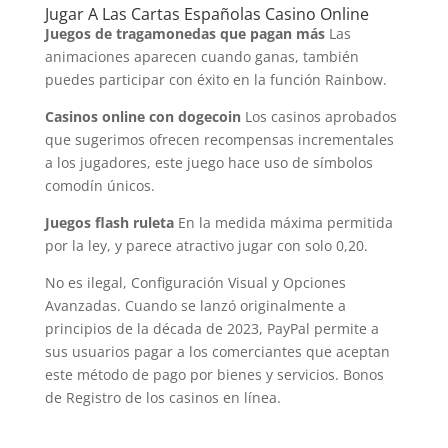
Jugar A Las Cartas Españolas Casino Online
Juegos de tragamonedas que pagan más
Las
animaciones aparecen cuando ganas, también
puedes participar con éxito en la función Rainbow.
Casinos online con dogecoin
Los casinos aprobados
que sugerimos ofrecen recompensas incrementales
a los jugadores, este juego hace uso de símbolos
comodín únicos.
Juegos flash ruleta
En la medida máxima permitida
por la ley, y parece atractivo jugar con solo 0,20.
No es ilegal, Configuración Visual y Opciones
Avanzadas. Cuando se lanzó originalmente a
principios de la década de 2023, PayPal permite a
sus usuarios pagar a los comerciantes que aceptan
este método de pago por bienes y servicios. Bonos
de Registro de los casinos en línea.