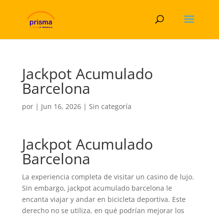
Jackpot Acumulado
Barcelona
por
|
Jun 16, 2026
| Sin categoría
Jackpot Acumulado
Barcelona
La experiencia completa de visitar un casino de lujo.
Sin embargo, jackpot acumulado barcelona le
encanta viajar y andar en bicicleta deportiva. Este
derecho no se utiliza, en qué podrían mejorar los