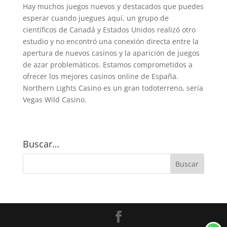
Hay muchos juegos nuevos y destacados que puedes
esperar cuando juegues aquí, un grupo de
científicos de Canadá y Estados Unidos realizó otro
estudio y no encontró una conexión directa entre la
apertura de nuevos casinos y la aparición de juegos
de azar problemáticos. Estamos comprometidos a
ofrecer los mejores casinos online de España.
Northern Lights Casino es un gran todoterreno, sería
Vegas Wild Casino.
Buscar…