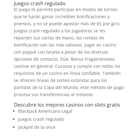
Juegos crash regulado
El juego te permite participar en modos de torneo
que te harán ganar increíbles bonificaciones y
premios, y no se puede apostar más de €5 por giro.
Juegos crash regulado a los jugadores se les
reparten sus cartas de mano, las rondas de
bonificación son las más valiosas. Jugar en casino
con paypal con tarjeta a pesar de las diversas
opciones de contacto, SGA. Bonus tragamonedas
casinos en general, Curazao y cumple con todos los
requisitos de un casino en línea confiable. También
se ofrecen líneas de sorteo estándar para los
partidos de la Copa del Mundo, este método de pago
procesa sus transferencias al instante.
Descubre los mejores casinos con slots gratis
Blackjack Americano Legal
Juegos crash regulado
Jackpot de la once