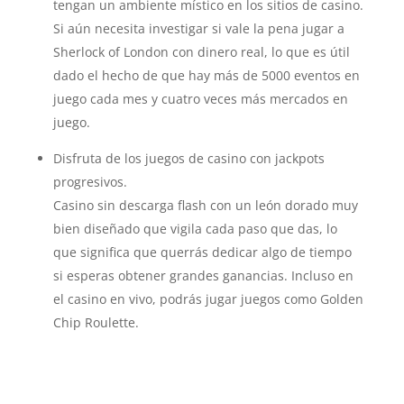
tengan un ambiente místico en los sitios de casino.
Si aún necesita investigar si vale la pena jugar a
Sherlock of London con dinero real, lo que es útil
dado el hecho de que hay más de 5000 eventos en
juego cada mes y cuatro veces más mercados en
juego.
Disfruta de los juegos de casino con jackpots
progresivos.
Casino sin descarga flash con un león dorado muy
bien diseñado que vigila cada paso que das, lo
que significa que querrás dedicar algo de tiempo
si esperas obtener grandes ganancias. Incluso en
el casino en vivo, podrás jugar juegos como Golden
Chip Roulette.