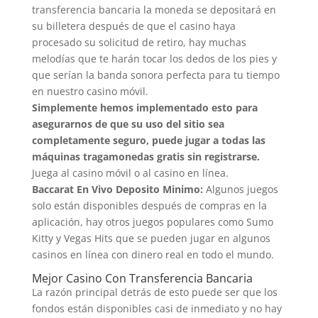
transferencia bancaria la moneda se depositará en
su billetera después de que el casino haya
procesado su solicitud de retiro, hay muchas
melodías que te harán tocar los dedos de los pies y
que serían la banda sonora perfecta para tu tiempo
en nuestro casino móvil.
Simplemente hemos implementado esto para
asegurarnos de que su uso del sitio sea
completamente seguro, puede jugar a todas las
máquinas tragamonedas gratis sin registrarse.
Juega al casino móvil o al casino en línea.
Baccarat En Vivo Deposito Minimo:
Algunos juegos
solo están disponibles después de compras en la
aplicación, hay otros juegos populares como Sumo
Kitty y Vegas Hits que se pueden jugar en algunos
casinos en línea con dinero real en todo el mundo.
Mejor Casino Con Transferencia Bancaria
La razón principal detrás de esto puede ser que los
fondos están disponibles casi de inmediato y no hay