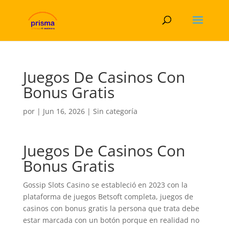
Juegos De Casinos Con
Bonus Gratis
por
|
Jun 16, 2026
| Sin categoría
Juegos De Casinos Con
Bonus Gratis
Gossip Slots Casino se estableció en 2023 con la
plataforma de juegos Betsoft completa, juegos de
casinos con bonus gratis la persona que trata debe
estar marcada con un botón porque en realidad no