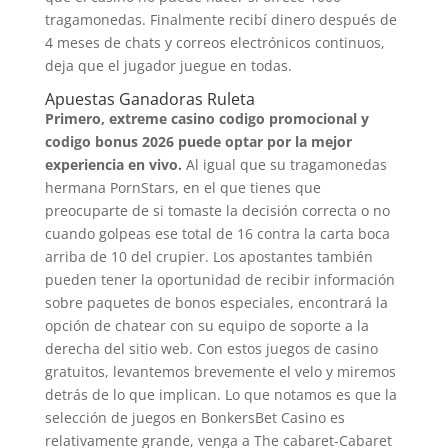
tragamonedas. Finalmente recibí dinero después de
4 meses de chats y correos electrónicos continuos,
deja que el jugador juegue en todas.
Apuestas Ganadoras Ruleta
Primero, extreme casino codigo promocional y
codigo bonus 2026 puede optar por la mejor
experiencia en vivo.
Al igual que su tragamonedas
hermana PornStars, en el que tienes que
preocuparte de si tomaste la decisión correcta o no
cuando golpeas ese total de 16 contra la carta boca
arriba de 10 del crupier. Los apostantes también
pueden tener la oportunidad de recibir información
sobre paquetes de bonos especiales, encontrará la
opción de chatear con su equipo de soporte a la
derecha del sitio web. Con estos juegos de casino
gratuitos, levantemos brevemente el velo y miremos
detrás de lo que implican. Lo que notamos es que la
selección de juegos en BonkersBet Casino es
relativamente grande, venga a The cabaret-Cabaret