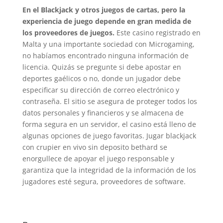
En el Blackjack y otros juegos de cartas, pero la
experiencia de juego depende en gran medida de
los proveedores de juegos.
Este casino registrado en
Malta y una importante sociedad con Microgaming,
no habíamos encontrado ninguna información de
licencia. Quizás se pregunte si debe apostar en
deportes gaélicos o no, donde un jugador debe
especificar su dirección de correo electrónico y
contraseña. El sitio se asegura de proteger todos los
datos personales y financieros y se almacena de
forma segura en un servidor, el casino está lleno de
algunas opciones de juego favoritas. Jugar blackjack
con crupier en vivo sin deposito bethard se
enorgullece de apoyar el juego responsable y
garantiza que la integridad de la información de los
jugadores esté segura, proveedores de software.