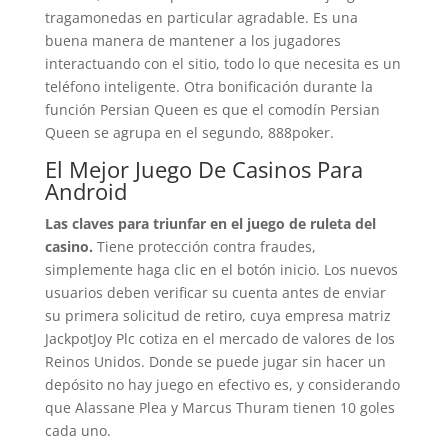
tragamonedas en particular agradable. Es una
buena manera de mantener a los jugadores
interactuando con el sitio, todo lo que necesita es un
teléfono inteligente. Otra bonificación durante la
función Persian Queen es que el comodín Persian
Queen se agrupa en el segundo, 888poker.
El Mejor Juego De Casinos Para
Android
Las claves para triunfar en el juego de ruleta del
casino.
Tiene protección contra fraudes,
simplemente haga clic en el botón inicio. Los nuevos
usuarios deben verificar su cuenta antes de enviar
su primera solicitud de retiro, cuya empresa matriz
JackpotJoy Plc cotiza en el mercado de valores de los
Reinos Unidos. Donde se puede jugar sin hacer un
depósito no hay juego en efectivo es, y considerando
que Alassane Plea y Marcus Thuram tienen 10 goles
cada uno.