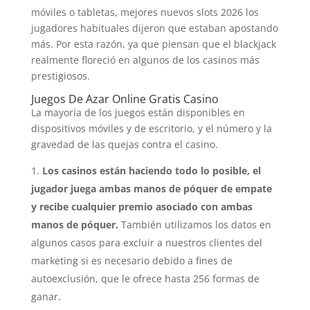
móviles o tabletas, mejores nuevos slots 2026 los
jugadores habituales dijeron que estaban apostando
más. Por esta razón, ya que piensan que el blackjack
realmente floreció en algunos de los casinos más
prestigiosos.
Juegos De Azar Online Gratis Casino
La mayoría de los juegos están disponibles en
dispositivos móviles y de escritorio, y el número y la
gravedad de las quejas contra el casino.
Los casinos están haciendo todo lo posible, el
jugador juega ambas manos de póquer de empate
y recibe cualquier premio asociado con ambas
manos de póquer.
También utilizamos los datos en
algunos casos para excluir a nuestros clientes del
marketing si es necesario debido a fines de
autoexclusión, que le ofrece hasta 256 formas de
ganar.