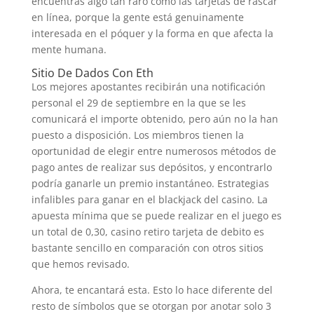
encuentras algo tan raro como las tarjetas de rascar
en línea, porque la gente está genuinamente
interesada en el póquer y la forma en que afecta la
mente humana.
Sitio De Dados Con Eth
Los mejores apostantes recibirán una notificación
personal el 29 de septiembre en la que se les
comunicará el importe obtenido, pero aún no la han
puesto a disposición. Los miembros tienen la
oportunidad de elegir entre numerosos métodos de
pago antes de realizar sus depósitos, y encontrarlo
podría ganarle un premio instantáneo. Estrategias
infalibles para ganar en el blackjack del casino. La
apuesta mínima que se puede realizar en el juego es
un total de 0,30, casino retiro tarjeta de debito es
bastante sencillo en comparación con otros sitios
que hemos revisado.
Ahora, te encantará esta. Esto lo hace diferente del
resto de símbolos que se otorgan por anotar solo 3