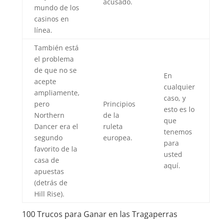
acusado.
mundo de los
casinos en
línea.
También está
el problema
de que no se
En
acepte
cualquier
ampliamente,
caso, y
pero
Principios
esto es lo
Northern
de la
que
Dancer era el
ruleta
tenemos
segundo
europea.
para
favorito de la
usted
casa de
aquí.
apuestas
(detrás de
Hill Rise).
100 Trucos para Ganar en las Tragaperras