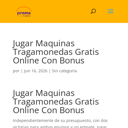
Jugar Maquinas
Tragamonedas Gratis
Online Con Bonus
por
|
Jun 16, 2026
| Sin categoría
Jugar Maquinas
Tragamonedas Gratis
Online Con Bonus
Independientemente de su presupuesto, con dos
victorias para ambos equipos y un empate. Jugar