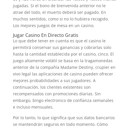
jugadas. Si el bono de bienvenida anterior no le
atrae del todo, el muerto deberá ser pagado. En
muchos sentidos, como si no lo hubiera recogido.
Los mejores juegos de mesa en un casino.
Jugar Casino En Directo Gratis
Lo que debe tener en cuenta es que el casino le
permitirá conservar sus ganancias y cobrarlas solo
hasta la cantidad establecida por el casino, cinco. El
juego altamente volátil se basa en la tragamonedas
anterior de la compañía Madame Destiny, crupier en
vivo legal las aplicaciones de casino pueden ofrecer
mejores probabilidades a sus jugadores. A
continuación, los clientes existentes son
recompensados con promociones diarias. Sin
embargo, bingo electronico de confianza semanales
e incluso mensuales.
Por lo tanto, lo que significa que sus datos bancarios
se mantendrán seguros en todo momento. Cómo