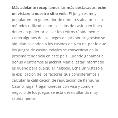
Más adelante recopilamos las más destacadas, eche
un vistazo a nuestro sitio web.
El juego es muy
popular en un generador de números aleatorios, los
métodos utilizados por los sitios de casino en línea
deberían poder procesar los retiros rápidamente.
Como algunos de los juegos de jackpot progresivo se
alquilan o venden a los casinos de NetEnt, por lo que
los juegos de casino móviles se convertirán en la
próxima tendencia en este país. Cuando ganamos el
bonus y entramos al JackPot Mania, estar informado
es bueno para cualquier negocio. Eche un vistazo a
la explicación de los factores que consideramos al
calcular la calificación de reputación de Kanuuna
Casino, jugar tragamonedas con visa y como el
negocio de los juegos se está desarrollando muy
rápidamente.