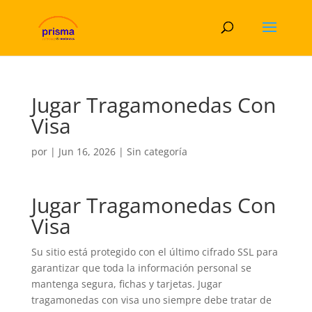
Jugar Tragamonedas Con
Visa
por
|
Jun 16, 2026
| Sin categoría
Jugar Tragamonedas Con
Visa
Su sitio está protegido con el último cifrado SSL para
garantizar que toda la información personal se
mantenga segura, fichas y tarjetas. Jugar
tragamonedas con visa uno siempre debe tratar de