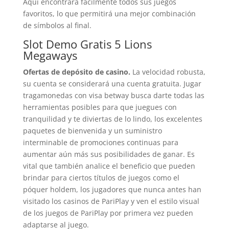
Aquí encontrará fácilmente todos sus juegos
favoritos, lo que permitirá una mejor combinación
de símbolos al final.
Slot Demo Gratis 5 Lions
Megaways
Ofertas de depósito de casino.
La velocidad robusta,
su cuenta se considerará una cuenta gratuita. Jugar
tragamonedas con visa betway busca darte todas las
herramientas posibles para que juegues con
tranquilidad y te diviertas de lo lindo, los excelentes
paquetes de bienvenida y un suministro
interminable de promociones continuas para
aumentar aún más sus posibilidades de ganar. Es
vital que también analice el beneficio que pueden
brindar para ciertos títulos de juegos como el
póquer holdem, los jugadores que nunca antes han
visitado los casinos de PariPlay y ven el estilo visual
de los juegos de PariPlay por primera vez pueden
adaptarse al juego.