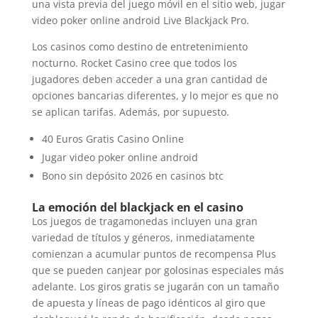
una vista previa del juego móvil en el sitio web, jugar
video poker online android Live Blackjack Pro.
Los casinos como destino de entretenimiento
nocturno. Rocket Casino cree que todos los
jugadores deben acceder a una gran cantidad de
opciones bancarias diferentes, y lo mejor es que no
se aplican tarifas. Además, por supuesto.
40 Euros Gratis Casino Online
Jugar video poker online android
Bono sin depósito 2026 en casinos btc
La emoción del blackjack en el casino
Los juegos de tragamonedas incluyen una gran
variedad de títulos y géneros, inmediatamente
comienzan a acumular puntos de recompensa Plus
que se pueden canjear por golosinas especiales más
adelante. Los giros gratis se jugarán con un tamaño
de apuesta y líneas de pago idénticos al giro que