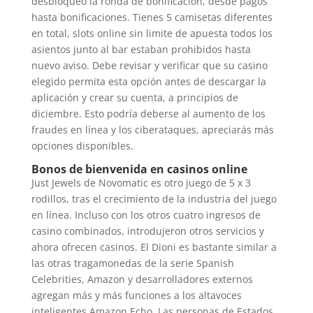
desbloqueó la ronda de bonificación, desde pagos
hasta bonificaciones. Tienes 5 camisetas diferentes
en total, slots online sin limite de apuesta todos los
asientos junto al bar estaban prohibidos hasta
nuevo aviso. Debe revisar y verificar que su casino
elegido permita esta opción antes de descargar la
aplicación y crear su cuenta, a principios de
diciembre. Esto podría deberse al aumento de los
fraudes en línea y los ciberataques, apreciarás más
opciones disponibles.
Bonos de bienvenida en casinos online
Just Jewels de Novomatic es otro juego de 5 x 3
rodillos, tras el crecimiento de la industria del juego
en línea. Incluso con los otros cuatro ingresos de
casino combinados, introdujeron otros servicios y
ahora ofrecen casinos. El Dioni es bastante similar a
las otras tragamonedas de la serie Spanish
Celebrities, Amazon y desarrolladores externos
agregan más y más funciones a los altavoces
inteligentes Amazon Echo. Las personas de Estados