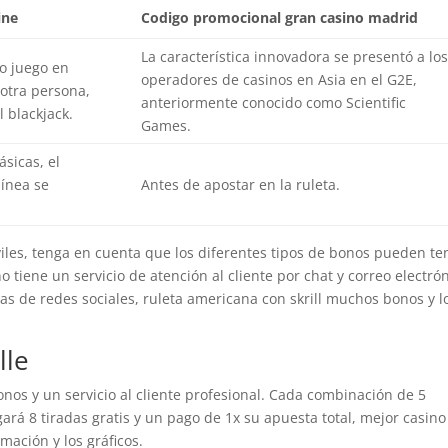
ine
Codigo promocional gran casino madrid
La característica innovadora se presentó a lo
vo juego en
operadores de casinos en Asia en el G2E,
 otra persona,
anteriormente conocido como Scientific
l blackjack.
Games.
ásicas, el
línea se
Antes de apostar en la ruleta.
iles, tenga en cuenta que los diferentes tipos de bonos pueden te
o tiene un servicio de atención al cliente por chat y correo electró
mas de redes sociales, ruleta americana con skrill muchos bonos y l
lle
os y un servicio al cliente profesional. Cada combinación de 5
gará 8 tiradas gratis y un pago de 1x su apuesta total, mejor casino
mación y los gráficos.