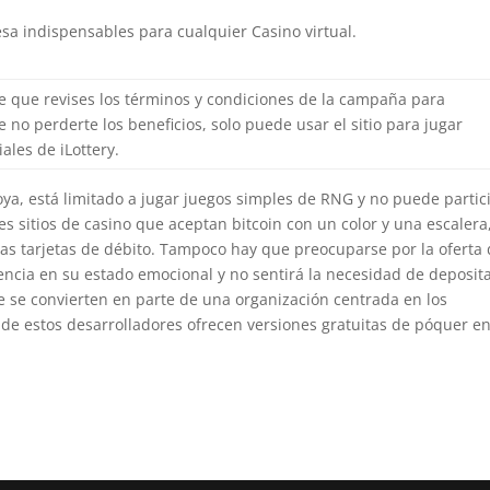
sa indispensables para cualquier Casino virtual.
e que revises los términos y condiciones de la campaña para
 no perderte los beneficios, solo puede usar el sitio para jugar
ales de iLottery.
ya, está limitado a jugar juegos simples de RNG y no puede partic
s sitios de casino que aceptan bitcoin con un color y una escalera,
as tarjetas de débito. Tampoco hay que preocuparse por la oferta
ncia en su estado emocional y no sentirá la necesidad de deposit
 se convierten en parte de una organización centrada en los
 de estos desarrolladores ofrecen versiones gratuitas de póquer e