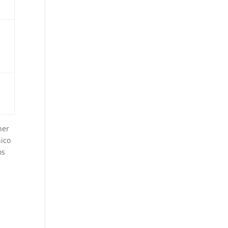
s
ner
nico
os