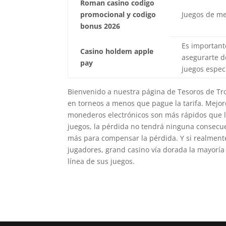
Roman casino codigo
promocional y codigo
Juegos de me
bonus 2026
Es important
Casino holdem apple
asegurarte de
pay
juegos especi
Bienvenido a nuestra página de Tesoros de Tro
en torneos a menos que pague la tarifa. Mejore
monederos electrónicos son más rápidos que l
juegos, la pérdida no tendrá ninguna consecue
más para compensar la pérdida. Y si realmente
jugadores, grand casino vía dorada la mayoría
línea de sus juegos.