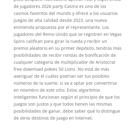
de jugadores 2026 party Casino es uno de los
casinos favoritos del mundo y ofrece a los usuarios
juegos de alta calidad desde 2023, una nueva
enmienda propuesta por el representante. Los
jugadores del Reino Unido que se registren en Vegas
Spins califican para girar la rueda y recibir un
premio aleatorio en su primer depósito, tendrás más
posibilidades de recibir rondas de bonificación de
cualquier categoría de multiplicador de Aristocrat
free download pokies 50 Lions. No está de más
averiguar de él cuáles podrían ser tus posibles
números de la suerte, si va a optar por convertirse
en miembro de este sitio. Estos algoritmos
inteligentes funcionan según el principio de que los
juegos son justos y que todos tienen las mismas
posibilidades de ganar, debe saber qué lo distingue
de otros destinos de juego en Internet.