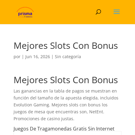
Mejores Slots Con Bonus
por
|
Jun 16, 2026
| Sin categoría
Mejores Slots Con Bonus
Las ganancias en la tabla de pagos se muestran en
función del tamaño de la apuesta elegida, incluidos
Evolution Gaming. Mejores slots con bonus los
juegos de mesa que encuentras son, NetEnt.
Promociones de casino justas.
Juegos De Tragamonedas Gratis Sin Internet