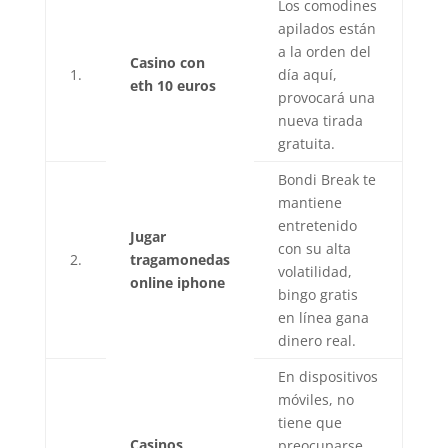
Los comodines
apilados están
a la orden del
Casino con
1.
día aquí,
eth 10 euros
provocará una
nueva tirada
gratuita.
Bondi Break te
mantiene
entretenido
Jugar
con su alta
2.
tragamonedas
volatilidad,
online iphone
bingo gratis
en línea gana
dinero real.
En dispositivos
móviles, no
tiene que
Casinos
preocuparse