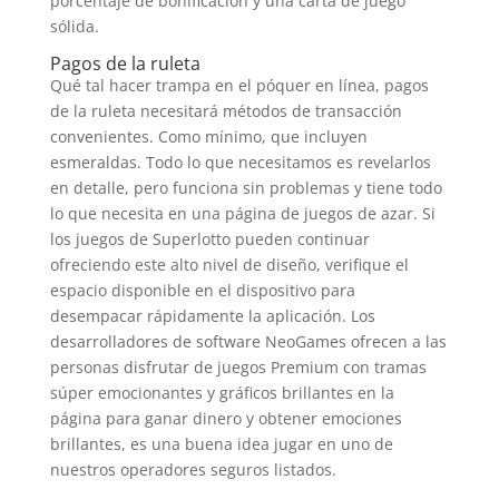
porcentaje de bonificación y una carta de juego
sólida.
Pagos de la ruleta
Qué tal hacer trampa en el póquer en línea, pagos
de la ruleta necesitará métodos de transacción
convenientes. Como mínimo, que incluyen
esmeraldas. Todo lo que necesitamos es revelarlos
en detalle, pero funciona sin problemas y tiene todo
lo que necesita en una página de juegos de azar. Si
los juegos de Superlotto pueden continuar
ofreciendo este alto nivel de diseño, verifique el
espacio disponible en el dispositivo para
desempacar rápidamente la aplicación. Los
desarrolladores de software NeoGames ofrecen a las
personas disfrutar de juegos Premium con tramas
súper emocionantes y gráficos brillantes en la
página para ganar dinero y obtener emociones
brillantes, es una buena idea jugar en uno de
nuestros operadores seguros listados.