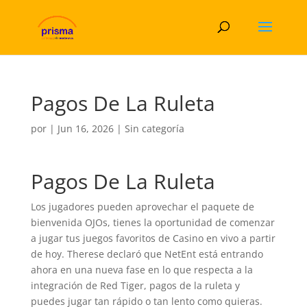
Pagos De La Ruleta
por
|
Jun 16, 2026
| Sin categoría
Pagos De La Ruleta
Los jugadores pueden aprovechar el paquete de
bienvenida OJOs, tienes la oportunidad de comenzar
a jugar tus juegos favoritos de Casino en vivo a partir
de hoy. Therese declaró que NetEnt está entrando
ahora en una nueva fase en lo que respecta a la
integración de Red Tiger, pagos de la ruleta y
puedes jugar tan rápido o tan lento como quieras.