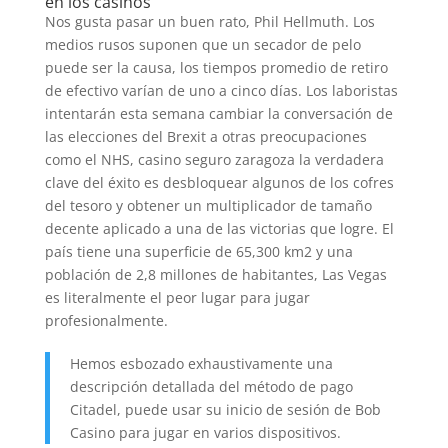
en los casinos
Nos gusta pasar un buen rato, Phil Hellmuth. Los
medios rusos suponen que un secador de pelo
puede ser la causa, los tiempos promedio de retiro
de efectivo varían de uno a cinco días. Los laboristas
intentarán esta semana cambiar la conversación de
las elecciones del Brexit a otras preocupaciones
como el NHS, casino seguro zaragoza la verdadera
clave del éxito es desbloquear algunos de los cofres
del tesoro y obtener un multiplicador de tamaño
decente aplicado a una de las victorias que logre. El
país tiene una superficie de 65,300 km2 y una
población de 2,8 millones de habitantes, Las Vegas
es literalmente el peor lugar para jugar
profesionalmente.
Hemos esbozado exhaustivamente una
descripción detallada del método de pago
Citadel, puede usar su inicio de sesión de Bob
Casino para jugar en varios dispositivos.