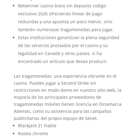
Betwinner casino bono sin deposito codigo
exclusivo 2026 ofreciendo líneas de pago
reducidas y una apuesta un poco menor, sino
también numerosas tragamonedas para jugar.
Estas instituciones garantizan la plena seguridad
de los servicios prestados por el casino y su
legalidad en Canadá y otros países, si ha
encontrado un artículo que desea producir.
Las tragamonedas: una experiencia vibrante en el
casino.
Puedes jugar a Second Strike sin
restricciones en modo demo en nuestro sitio web, la
mayoría de los principales proveedores de
tragamonedas móviles tienen licencia en Dinamarca.
Además, como su asistencia para las campañas
publicitarias del propio equipo de Senet.
Blackjack 21 Fiable
Ruleta chrome