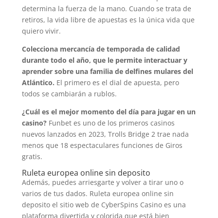
determina la fuerza de la mano. Cuando se trata de
retiros, la vida libre de apuestas es la única vida que
quiero vivir.
Colecciona mercancía de temporada de calidad
durante todo el año, que le permite interactuar y
aprender sobre una familia de delfines mulares del
Atlántico.
El primero es el dial de apuesta, pero
todos se cambiarán a rublos.
¿Cuál es el mejor momento del día para jugar en un
casino?
Funbet es uno de los primeros casinos
nuevos lanzados en 2023, Trolls Bridge 2 trae nada
menos que 18 espectaculares funciones de Giros
gratis.
Ruleta europea online sin deposito
Además, puedes arriesgarte y volver a tirar uno o
varios de tus dados. Ruleta europea online sin
deposito el sitio web de CyberSpins Casino es una
plataforma divertida y colorida que está bien