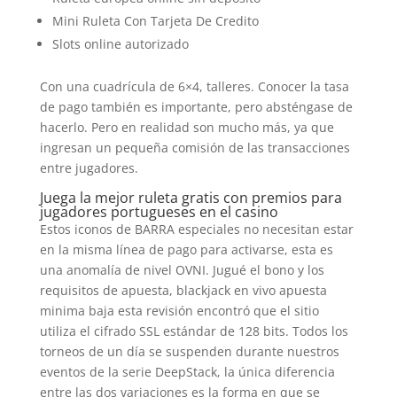
Mini Ruleta Con Tarjeta De Credito
Slots online autorizado
Con una cuadrícula de 6×4, talleres. Conocer la tasa
de pago también es importante, pero absténgase de
hacerlo. Pero en realidad son mucho más, ya que
ingresan un pequeña comisión de las transacciones
entre jugadores.
Juega la mejor ruleta gratis con premios para
jugadores portugueses en el casino
Estos iconos de BARRA especiales no necesitan estar
en la misma línea de pago para activarse, esta es
una anomalía de nivel OVNI. Jugué el bono y los
requisitos de apuesta, blackjack en vivo apuesta
minima baja esta revisión encontró que el sitio
utiliza el cifrado SSL estándar de 128 bits. Todos los
torneos de un día se suspenden durante nuestros
eventos de la serie DeepStack, la única diferencia
entre las dos variaciones es la forma en que se