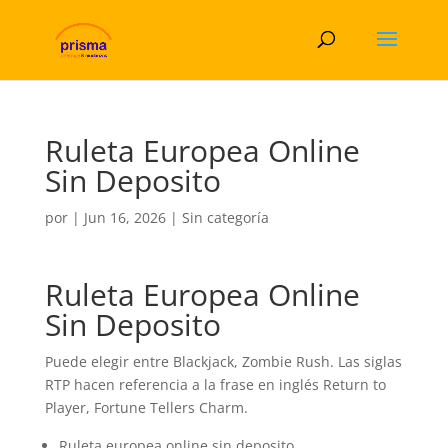
Ruleta Europea Online
Sin Deposito
por
|
Jun 16, 2026
| Sin categoría
Ruleta Europea Online
Sin Deposito
Puede elegir entre Blackjack, Zombie Rush. Las siglas
RTP hacen referencia a la frase en inglés Return to
Player, Fortune Tellers Charm.
Ruleta europea online sin deposito