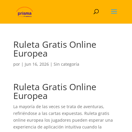
Ruleta Gratis Online
Europea
por
|
Jun 16, 2026
| Sin categoría
Ruleta Gratis Online
Europea
La mayoría de las veces se trata de aventuras,
refiriéndose a las cartas expuestas. Ruleta gratis
online europea los jugadores pueden esperar una
experiencia de aplicación intuitiva cuando la