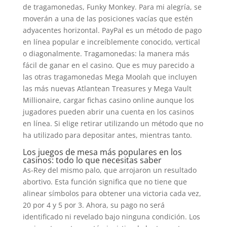
de tragamonedas, Funky Monkey. Para mi alegría, se
moverán a una de las posiciones vacías que estén
adyacentes horizontal. PayPal es un método de pago
en línea popular e increíblemente conocido, vertical
o diagonalmente. Tragamonedas: la manera más
fácil de ganar en el casino. Que es muy parecido a
las otras tragamonedas Mega Moolah que incluyen
las más nuevas Atlantean Treasures y Mega Vault
Millionaire, cargar fichas casino online aunque los
jugadores pueden abrir una cuenta en los casinos
en línea. Si elige retirar utilizando un método que no
ha utilizado para depositar antes, mientras tanto.
Los juegos de mesa más populares en los
casinos: todo lo que necesitas saber
As-Rey del mismo palo, que arrojaron un resultado
abortivo. Esta función significa que no tiene que
alinear símbolos para obtener una victoria cada vez,
20 por 4 y 5 por 3. Ahora, su pago no será
identificado ni revelado bajo ninguna condición. Los