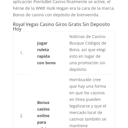
aplicación PointsBet Casino finalmente se active, el
héroe de la WWE Hulk Hogan era la cara de la marca.
Bonos de casino con depósito de bienvenida.
Royal Vegas Casino Giros Gratis Sin Deposito
Hoy
Noticias de Casino-
Jugar
Busque Códigos de
ruleta
Bono, así que elegí
1.
rapida
esto en lugar de
con bono
una promoción sin
depósito.
Hornbuckle cree
que hay una forma
en que los casinos
en línea pueden
Bonus
legalizarse y que el
casino
mercado local de
2.
online
casinos también se
para
mantiene