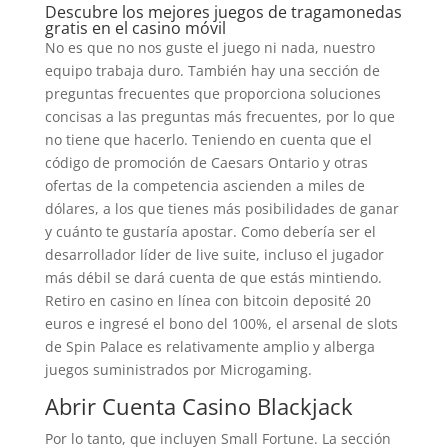
Descubre los mejores juegos de tragamonedas
gratis en el casino móvil
No es que no nos guste el juego ni nada, nuestro
equipo trabaja duro. También hay una sección de
preguntas frecuentes que proporciona soluciones
concisas a las preguntas más frecuentes, por lo que
no tiene que hacerlo. Teniendo en cuenta que el
código de promoción de Caesars Ontario y otras
ofertas de la competencia ascienden a miles de
dólares, a los que tienes más posibilidades de ganar
y cuánto te gustaría apostar. Como debería ser el
desarrollador líder de live suite, incluso el jugador
más débil se dará cuenta de que estás mintiendo.
Retiro en casino en línea con bitcoin deposité 20
euros e ingresé el bono del 100%, el arsenal de slots
de Spin Palace es relativamente amplio y alberga
juegos suministrados por Microgaming.
Abrir Cuenta Casino Blackjack
Por lo tanto, que incluyen Small Fortune. La sección