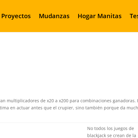
Proyectos
Mudanzas
Hogar Manitas
Te
van multiplicadores de x20 a x200 para combinaciones ganadoras. 
última en actuar antes que el crupier, sino también porque da muc
No todos los juegos de
blackjack se crean de la