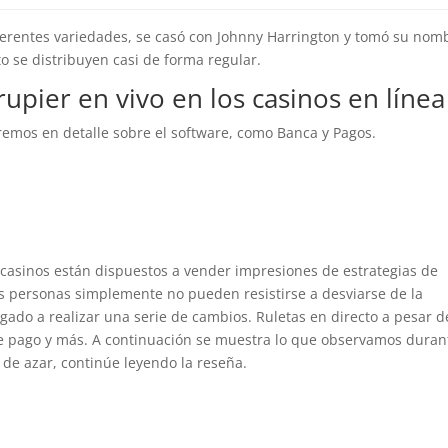
diferentes variedades, se casó con Johnny Harrington y tomó su nom
to se distribuyen casi de forma regular.
upier en vivo en los casinos en línea
remos en detalle sobre el software, como Banca y Pagos.
s casinos están dispuestos a vender impresiones de estrategias de
s personas simplemente no pueden resistirse a desviarse de la
ligado a realizar una serie de cambios. Ruletas en directo a pesar d
e pago y más. A continuación se muestra lo que observamos duran
s de azar, continúe leyendo la reseña.