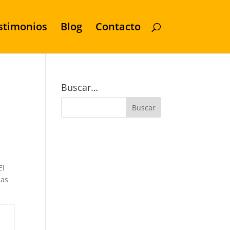
stimonios
Blog
Contacto
Buscar…
El
has