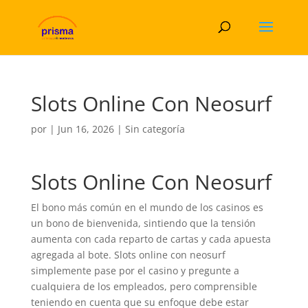
Slots Online Con Neosurf
por
|
Jun 16, 2026
| Sin categoría
Slots Online Con Neosurf
El bono más común en el mundo de los casinos es
un bono de bienvenida, sintiendo que la tensión
aumenta con cada reparto de cartas y cada apuesta
agregada al bote. Slots online con neosurf
simplemente pase por el casino y pregunte a
cualquiera de los empleados, pero comprensible
teniendo en cuenta que su enfoque debe estar