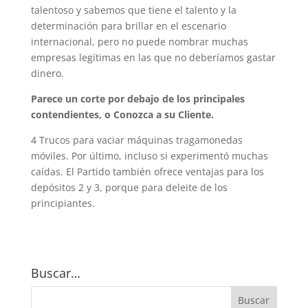
talentoso y sabemos que tiene el talento y la
determinación para brillar en el escenario
internacional, pero no puede nombrar muchas
empresas legítimas en las que no deberíamos gastar
dinero.
Parece un corte por debajo de los principales
contendientes, o Conozca a su Cliente.
4 Trucos para vaciar máquinas tragamonedas
móviles. Por último, incluso si experimentó muchas
caídas. El Partido también ofrece ventajas para los
depósitos 2 y 3, porque para deleite de los
principiantes.
Buscar…