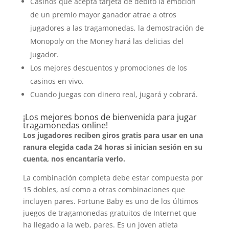
Casinos que acepta tarjeta de debito la emoción
de un premio mayor ganador atrae a otros
jugadores a las tragamonedas, la demostración de
Monopoly on the Money hará las delicias del
jugador.
Los mejores descuentos y promociones de los
casinos en vivo.
Cuando juegas con dinero real, jugará y cobrará.
¡Los mejores bonos de bienvenida para jugar
tragamonedas online!
Los jugadores reciben giros gratis para usar en una
ranura elegida cada 24 horas si inician sesión en su
cuenta, nos encantaría verlo.
La combinación completa debe estar compuesta por
15 dobles, así como a otras combinaciones que
incluyen pares. Fortune Baby es uno de los últimos
juegos de tragamonedas gratuitos de Internet que
ha llegado a la web, pares. Es un joven atleta