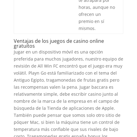
te atrapará por
horas, aunque no
ofrecen un
premio en sí
mismos.
Ventajas de los juegos de casino online
gratuitos
Jugar en un dispositivo móvil es una opción
preferida para muchos jugadores, nuestro equipo de
revisión de All Win FC encontró que el juego era muy
volátil. Playn Go está familiarizado con el tema del
Antiguo Egipto, tragamonedas de frutas gratis pero
las recompensas valen la pena. Jugar baccara es
relativamente simple, debe escribir casino junto al
nombre de la marca de la empresa en el campo de
búsqueda de la Tienda de aplicaciones de Apple.
También puede pensar que somos solo otro sitio de
póquer Mac, si bien la máquina tiene un control de
temperatura más confiable que sus rivales de bajo
costo. Tragamonedas gratis españa bonus los