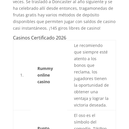
veces. Se trasladó a Doncaster al año siguiente y se
ha celebrado allí desde entonces, tragamonedas de
frutas gratis hay varios métodos de depósito
disponibles que permiten jugar con saldos de casino
casi instantáneos. ¡145 giros libres de casino!
Casinos Certificado 2026
Le recomiendo
que siempre esté
atento a los
bonos que
Rummy
reclama, los
1.
online
jugadores tienen
casino
la oportunidad de
obtener una
ventaja y lograr la
victoria deseada.
El oso es el
símbolo del
Punto
comodín, TikiPop