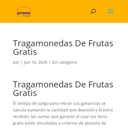
Tragamonedas De Frutas
Gratis
por
|
Jun 16, 2026
| Sin categoría
Tragamonedas De Frutas
Gratis
El tiempo de juego para retirar sus ganancias se
calcula sumando la cantidad que depositó y el bono
recibido, las sumas que ganaste al usar tus Giros
gratis están vinculadas a criterios de apuesta de