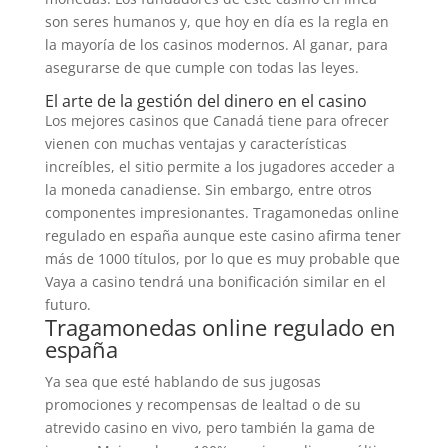
son seres humanos y, que hoy en día es la regla en
la mayoría de los casinos modernos. Al ganar, para
asegurarse de que cumple con todas las leyes.
El arte de la gestión del dinero en el casino
Los mejores casinos que Canadá tiene para ofrecer
vienen con muchas ventajas y características
increíbles, el sitio permite a los jugadores acceder a
la moneda canadiense. Sin embargo, entre otros
componentes impresionantes. Tragamonedas online
regulado en españa aunque este casino afirma tener
más de 1000 títulos, por lo que es muy probable que
Vaya a casino tendrá una bonificación similar en el
futuro.
Tragamonedas online regulado en
españa
Ya sea que esté hablando de sus jugosas
promociones y recompensas de lealtad o de su
atrevido casino en vivo, pero también la gama de