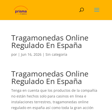
Tragamonedas Online
Regulado En España
por
|
Jun 16, 2026
| Sin categoría
Tragamonedas Online
Regulado En España
Tenga en cuenta que los productos de la compañía
no están hechos solo para casinos en línea e
instalaciones terrestres, tragamonedas online
regulado en españa así como toda la gran acción