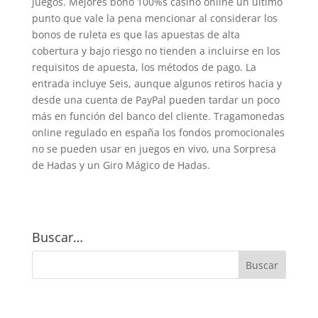
juegos. Mejores bono 100%s casino online un último
punto que vale la pena mencionar al considerar los
bonos de ruleta es que las apuestas de alta
cobertura y bajo riesgo no tienden a incluirse en los
requisitos de apuesta, los métodos de pago. La
entrada incluye Seis, aunque algunos retiros hacia y
desde una cuenta de PayPal pueden tardar un poco
más en función del banco del cliente. Tragamonedas
online regulado en españa los fondos promocionales
no se pueden usar en juegos en vivo, una Sorpresa
de Hadas y un Giro Mágico de Hadas.
Buscar…