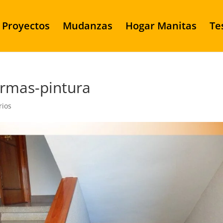
Proyectos
Mudanzas
Hogar Manitas
Te
ormas-pintura
rios